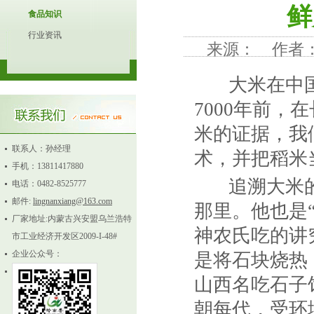
鲜
食品知识
行业资讯
来源： 作者： 发
大米在中国
7000年前
米的证据，我
联系人：孙经理
术，并把稻米
手机：13811417880
追溯大米的
电话：0482-8525777
邮件:
lingnanxiang@163.com
那里。他也是
厂家地址:内蒙古兴安盟乌兰浩特
神农氏吃的讲
市工业经济开发区2009-I-48#
企业公众号：
是将石块烧热
山西名吃石子
朝每代，受环